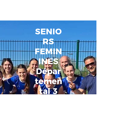
BOUTIQUE
SENIO
RS
FEMIN
INES
Dépar
temen
tal 3
Distri
ct de
la
Vienn